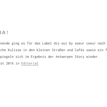
n
a
a
n
b
z
e
i
n
s
JA!
d
k
a
enende ging es für das Label dis oui by soeur coeur nach
S
sche Kulisse in den kleinen Straßen und Cafés sowie ein 
o
spiegeln sich im Ergebnis der Antwerpen Story wieder.
n
F
ust 2016
in
Editorial
n
r
a
a
b
n
e
z
n
i
d
s