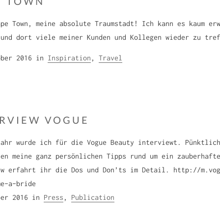
E TOWN
z
e
i
ape Town, meine absolute Traumstadt! Ich kann es kaum er
n
s
 und dort viele meiner Kunden und Kollegen wieder zu tre
d
k
F
ober 2016
in
Inspiration
,
Travel
a
r
S
a
o
n
n
z
n
ERVIEW VOGUE
i
a
s
jahr wurde ich für die Vogue Beauty interviewt. Pünktlic
b
k
nen meine ganz persönlichen Tipps rund um ein zauberhaft
e
a
ew erfahrt ihr die Dos und Don’ts im Detail. http://m.vo
n
S
me-a-bride
d
o
F
ber 2016
in
Press
,
Publication
n
r