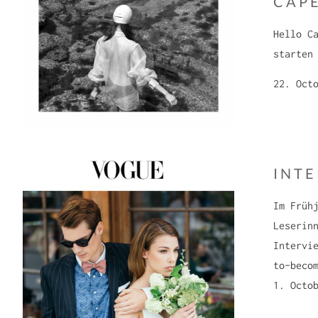
CAP
Hello C
starten
22. Oct
INT
Im Früh
Leserin
Intervi
to-beco
1. Octo