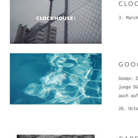
CLO
3. Marc
GOO
Gooqx: 
junge D
auch au
26. Oct