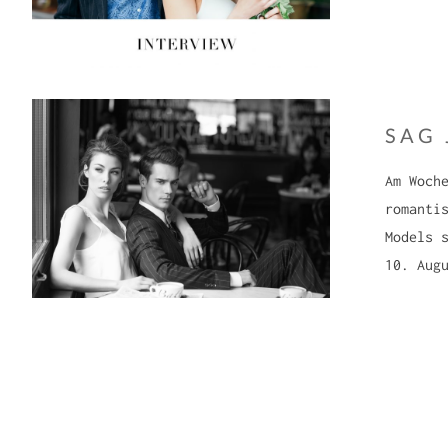
SAG 
Am Woch
romanti
Models 
10. Aug