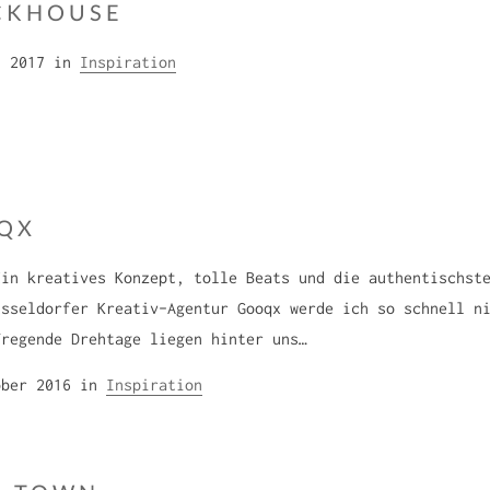
CKHOUSE
F
h 2017
in
Inspiration
r
a
n
z
i
QX
s
k
Ein kreatives Konzept, tolle Beats und die authentischst
a
üsseldorfer Kreativ-Agentur Gooqx werde ich so schnell n
S
fregende Drehtage liegen hinter uns…
o
F
ober 2016
in
Inspiration
n
r
n
a
a
n
b